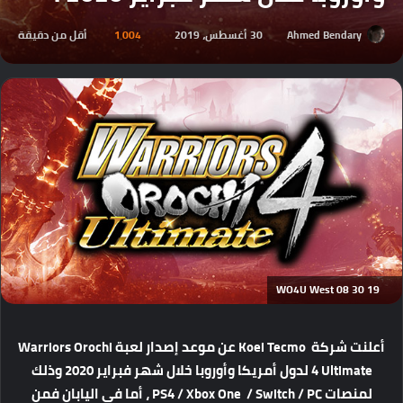
Ahmed Bendary
30 أغسطس، 2019
1٬004
أقل من دقيقة
WO4U West 08 30 19
أعلنت شركة Koei Tecmo عن موعد إصدار لعبة Warriors Orochi
4 Ultimate لدول أمريكا وأوروبا خلال شهر فبراير 2020 وذلك
لمنصات PS4 / Xbox One / Switch / PC ، أما في اليابان فمن