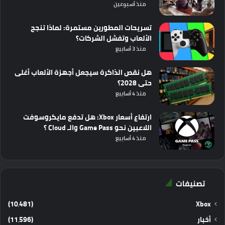
منذ أسبوعين
تسريحات المطورين مستمرة: لماذا تنجح
الألعاب وتفشل الشركات؟
منذ 3 أسابيع
هل نقص الذاكرة سيجعل أجهزة الألعاب أغلى
حتى 2028؟
منذ 4 أسابيع
ارتفاع أسعار Xbox: هل تدفع مايكروسوفت
اللاعبين نحو Game Pass والـ Cloud ؟
منذ 4 أسابيع
تصنيفات
(10٬481)
Xbox
أخبار
(11٬596)