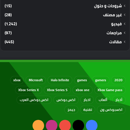
شروحات و حلول
(15)
غير مصنف
(28)
فيديو
(1٬242)
مراجعات
(97)
مقالات
(445)
xbox
Microsoft
Halo Infinite
games
gamers
2020
Xbox Series X
Xbox Series S
xbox one
Xbox Game pass
أخبار
ألعاب
اخبار
اكس بوكس
اكس بوكس العرب
اكسبوكس ون
تقنية
جيمز
‫X
فيسبوك
‫YouTube
انستقرام
ملخص