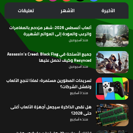
الموقع
الأخيرة
الأشهر
تعليقات
RSS
ألعاب أغسطس 2026: شهر مزدحم بالمغامرات
والرعب والعودة إلى العوالم الشهيرة
منذ أسبوعين
جميع الأسلحة في Assassin’s Creed: Black Flag
Resynced وكيف تحصل عليها
منذ أسبوعين
تسريحات المطورين مستمرة: لماذا تنجح الألعاب
وتفشل الشركات؟
منذ 3 أسابيع
هل نقص الذاكرة سيجعل أجهزة الألعاب أغلى
حتى 2028؟
منذ 4 أسابيع