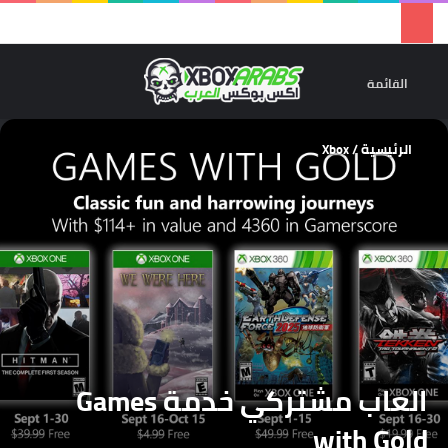
تسجيل 
ال
القائمة
الرئيسية
/
Xbox
العاب مشتركي خدمة Games
with Gold