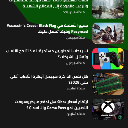
والرعب والعودة إلى العوالم الشهيرة
منذ أسبوع واحد
جميع الأسلحة في Assassin’s Creed: Black Flag
Resynced وكيف تحصل عليها
منذ أسبوعين
تسريحات المطورين مستمرة: لماذا تنجح الألعاب
وتفشل الشركات؟
منذ أسبوعين
هل نقص الذاكرة سيجعل أجهزة الألعاب أغلى
حتى 2028؟
منذ 3 أسابيع
ارتفاع أسعار Xbox: هل تدفع مايكروسوفت
اللاعبين نحو Game Pass والـ Cloud ؟
منذ 4 أسابيع