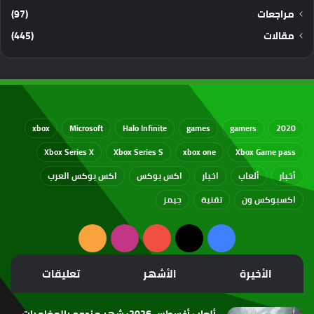
مراجعات
(97)
مقالات
(445)
xbox
Microsoft
Halo Infinite
games
gamers
2020
Xbox Series X
Xbox Series S
xbox one
Xbox Game pass
أخبار
ألعاب
اخبار
اكس بوكس
اكس بوكس العرب
اكسبوكس ون
تقنية
جيمز
‫X
فيسبوك
‫YouTube
انستقرام
ملخص
الموقع
الأخيرة
الأشهر
تعليقات
RSS
ألعاب أغسطس 2026: شهر مزدحم بالمغامرات