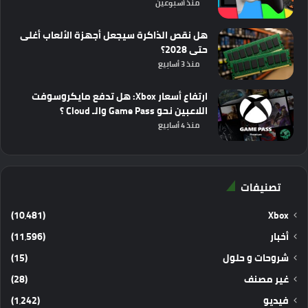
منذ أسبوعين
هل نقص الذاكرة سيجعل أجهزة الألعاب أغلى
حتى 2028؟
منذ 3 أسابيع
ارتفاع أسعار Xbox: هل تدفع مايكروسوفت
اللاعبين نحو Game Pass والـ Cloud ؟
منذ 4 أسابيع
تصنيفات
(10٬481)
Xbox
أخبار
(11٬596)
شروحات و حلول
(15)
غير مصنف
(28)
فيديو
(1٬242)