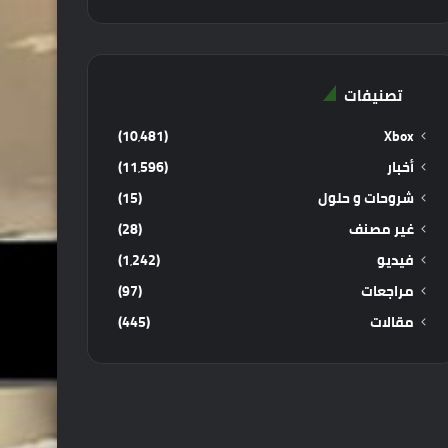
تصنيفات
(10٬481)
Xbox
أخبار
(11٬596)
شروحات و حلول
(15)
غير مصنف
(28)
فيديو
(1٬242)
مراجعات
(97)
مقالات
(445)