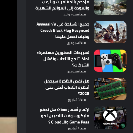
مزدحم بالمغامرات والرعب
والعودة إلى العوالم الشهيرة
منذ أسبوع واحد
جميع الأسلحة في Assassin’s
Creed: Black Flag Resynced
وكيف تحصل عليها
منذ أسبوعين
تسريحات المطورين مستمرة:
لماذا تنجح الألعاب وتفشل
الشركات؟
منذ أسبوعين
هل نقص الذاكرة سيجعل
أجهزة الألعاب أغلى حتى
2028؟
منذ 3 أسابيع
ارتفاع أسعار Xbox: هل تدفع
مايكروسوفت اللاعبين نحو
Game Pass والـ Cloud ؟
منذ 4 أسابيع