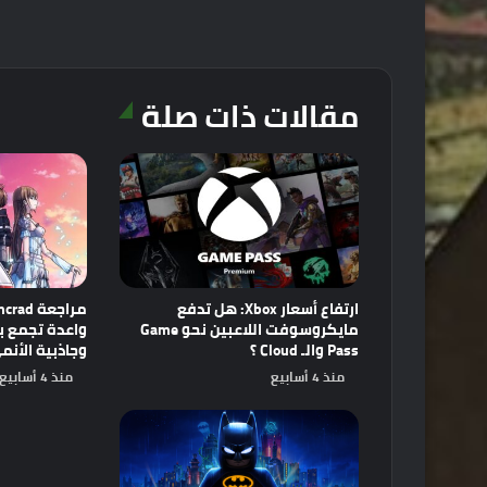
مقالات ذات صلة
ارتفاع أسعار Xbox: هل تدفع
مايكروسوفت اللاعبين نحو Game
Pass والـ Cloud ؟
وجاذبية الأنم
منذ 4 أسابيع
منذ 4 أسابيع