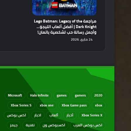
مراجعة Lego Batman: Legacy of the
Dark Knight | أفضل ألعاب الليجو…
وأجمل رسالة حب لشخصية باتمان!
24 مايو، 2026
Microsoft
Halo Infinite
games
gamers
2020
Xbox Series S
xbox one
Xbox Game pass
xbox
Xbox Series X
أخبار
ألعاب
اخبار
اكس بوكس
اكس بوكس العرب
اكسبوكس ون
تقنية
جيمز