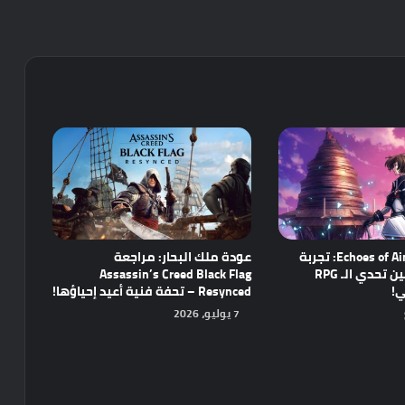
مراجعة Echoes of Aincrad: تجربة
عودة ملك البحار: مراجعة
واعدة تجمع بين تحدي الـ RPG
Assassin’s Creed Black Flag
ي!
Resynced – تحفة فنية أعيد إحياؤها!
7 يوليو، 2026