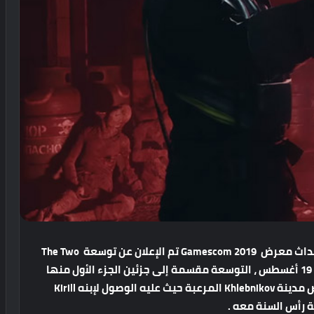
خلال حلقة Inside Xbox التي يتم بثها بالتزامن مع أحداث معرض Gamescom 2019 تم الإعلان عن توسعة The Two
Colonels القادمة للعبة Metro Exodus بتاريخ اليوم 19 أغسطس ، التوسعة مقسمة إلى جزئين الجزء الأول منها
يتتبع قصة العقيد (Khlebnikov) القابع تحت أنقاض مدينة Khlebnikov المرعبة حيث عليه الوصول لإبنه Kirill
ة رأس السنة معه .