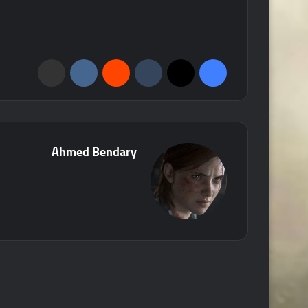
فيسبوك
‫X
‏Tumblr
‏Reddit
‏VKontakte
مشاركة عبر البريد
Ahmed Bendary