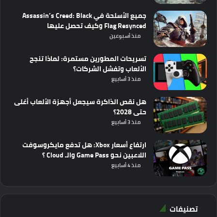
جميع الأسلحة في Assassin’s Creed: Black
Flag Resynced وكيف تحصل عليها
منذ أسبوعين
تسريحات المطورين مستمرة: لماذا تنجح
الألعاب وتفشل الشركات؟
منذ 3 أسابيع
هل نقص الذاكرة سيجعل أجهزة الألعاب أغلى
حتى 2028؟
منذ 3 أسابيع
ارتفاع أسعار Xbox: هل تدفع مايكروسوفت
اللاعبين نحو Game Pass والـ Cloud ؟
منذ 4 أسابيع
تصنيفات