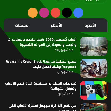
‫X
فيسبوك
‫YouTube
انستقرام
ملخص
الموقع
الأخيرة
الأشهر
تعليقات
RSS
ألعاب أغسطس 2026: شهر مزدحم بالمغامرات
والرعب والعودة إلى العوالم الشهيرة
منذ أسبوع واحد
جميع الأسلحة في Assassin’s Creed: Black Flag
Resynced وكيف تحصل عليها
منذ أسبوعين
تسريحات المطورين مستمرة: لماذا تنجح الألعاب
وتفشل الشركات؟
منذ 3 أسابيع
هل نقص الذاكرة سيجعل أجهزة الألعاب أغلى
حتى 2028؟