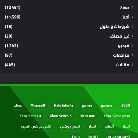
(10٬481)
Xbox
أخبار
(11٬596)
شروحات و حلول
(15)
غير مصنف
(28)
فيديو
(1٬242)
مراجعات
(97)
مقالات
(445)
xbox
Microsoft
Halo Infinite
games
gamers
2020
Xbox Series X
Xbox Series S
xbox one
Xbox Game pass
أخبار
ألعاب
اخبار
اكس بوكس
اكس بوكس العرب
اكسبوكس ون
تقنية
جيمز