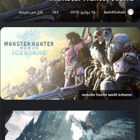
BadrAlSahabi
16 يوليو، 2019
361
أقل من دقيقة
monster hunter world iceborne