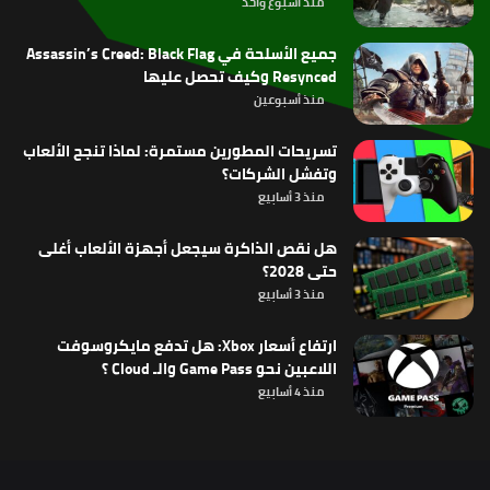
منذ أسبوع واحد
جميع الأسلحة في Assassin’s Creed: Black Flag
Resynced وكيف تحصل عليها
منذ أسبوعين
تسريحات المطورين مستمرة: لماذا تنجح الألعاب
وتفشل الشركات؟
منذ 3 أسابيع
هل نقص الذاكرة سيجعل أجهزة الألعاب أغلى
حتى 2028؟
منذ 3 أسابيع
ارتفاع أسعار Xbox: هل تدفع مايكروسوفت
اللاعبين نحو Game Pass والـ Cloud ؟
منذ 4 أسابيع