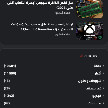
هل نقص الذاكرة سيجعل أجهزة الألعاب أغلى
حتى 2028؟
منذ 3 أسابيع
ارتفاع أسعار Xbox: هل تدفع مايكروسوفت
اللاعبين نحو Game Pass والـ Cloud ؟
منذ 4 أسابيع
تصنيفات
(10٬481)
Xbox
أخبار
(11٬596)
شروحات و حلول
(15)
غير مصنف
(28)
فيديو
(1٬242)
مراجعات
(97)