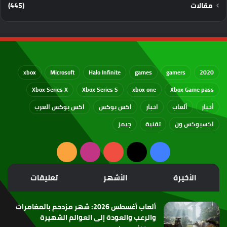
مقالات
(445)
xbox
Microsoft
Halo Infinite
games
gamers
2020
Xbox Series X
Xbox Series S
xbox one
Xbox Game pass
أخبار
ألعاب
اخبار
اكس بوكس
اكس بوكس العرب
اكسبوكس ون
تقنية
جيمز
‫X
فيسبوك
‫YouTube
انستقرام
ملخص
الموقع
الأخيرة
الأشهر
تعليقات
RSS
ألعاب أغسطس 2026: شهر مزدحم بالمغامرات
والرعب والعودة إلى العوالم الشهيرة