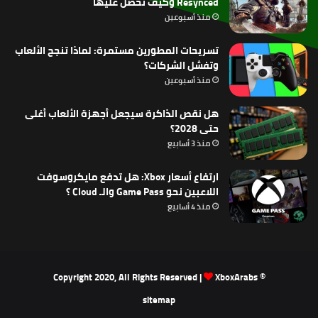
Resynced وكيف تحصل عليها
منذ أسبوعين
تسريحات المطورين مستمرة: لماذا تنجح الألعاب
وتفشل الشركات؟
منذ أسبوعين
هل نقص الذاكرة سيجعل أجهزة الألعاب أغلى
حتى 2028؟
منذ 3 أسابيع
ارتفاع أسعار Xbox: هل تدفع مايكروسوفت
اللاعبين نحو Game Pass والـ Cloud ؟
منذ 4 أسابيع
XboxArabs
© Copyright 2020, All Rights Reserved |
sitemap