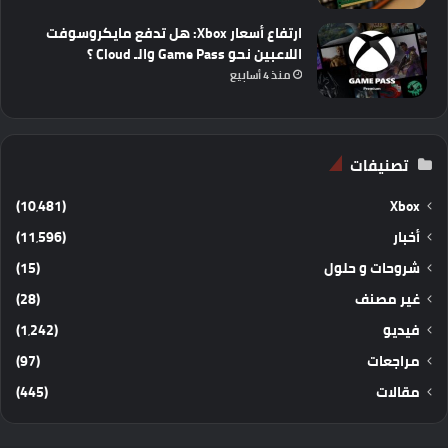
ارتفاع أسعار Xbox: هل تدفع مايكروسوفت
اللاعبين نحو Game Pass والـ Cloud ؟
منذ 4 أسابيع
تصنيفات
(10٬481)
Xbox
أخبار
(11٬596)
شروحات و حلول
(15)
غير مصنف
(28)
فيديو
(1٬242)
مراجعات
(97)
مقالات
(445)