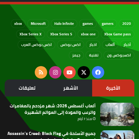
xbox
Microsoft
Halo Infinite
games
gamers
2020
Xbox Series X
Xbox Series S
xbox one
Xbox Game pass
أخبار
ألعاب
اخبار
اكس بوكس
اكس بوكس العرب
اكسبوكس ون
تقنية
جيمز
‫X
فيسبوك
‫YouTube
انستقرام
ملخص
الموقع
الأخيرة
الأشهر
تعليقات
RSS
ألعاب أغسطس 2026: شهر مزدحم بالمغامرات
والرعب والعودة إلى العوالم الشهيرة
منذ 7 أيام
جميع الأسلحة في Assassin’s Creed: Black Flag