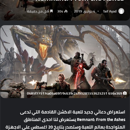
Taif Ayad
4 يوليو، 2019
304
أقل من دقيقة
0685f77517ca05a69f79c639c24f95281553625251 656x369
استعراض دعائي جديد للعبة الاكشن القادمة التي تدعى
Remnant: From the Ashes يستعرض لنا احدى المناطق
المتواجدة بعالم اللعبة وستصدر بتاريخ 20 اغسطس على الاجهزة