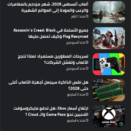
ألعاب أغسطس 2026: شهر مزدحم بالمغامرات
والرعب والعودة إلى العوالم الشهيرة
منذ 7 أيام
جميع الأسلحة في Assassin’s Creed: Black
Flag Resynced وكيف تحصل عليها
منذ أسبوعين
تسريحات المطورين مستمرة: لماذا تنجح
الألعاب وتفشل الشركات؟
منذ أسبوعين
هل نقص الذاكرة سيجعل أجهزة الألعاب أغلى
حتى 2028؟
منذ 3 أسابيع
ارتفاع أسعار Xbox: هل تدفع مايكروسوفت
اللاعبين نحو Game Pass والـ Cloud ؟
منذ 4 أسابيع