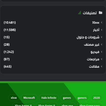
تصنيفات
(10٬481)
Xbox
أخبار
(11٬596)
شروحات و حلول
(15)
غير مصنف
(28)
فيديو
(1٬242)
مراجعات
(97)
مقالات
(445)
xbox
Microsoft
Halo Infinite
games
gamers
2020
Xbox Series X
Xbox Series S
xbox one
Xbox Game pass