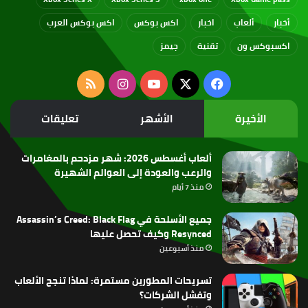
أخبار
ألعاب
اخبار
اكس بوكس
اكس بوكس العرب
اكسبوكس ون
تقنية
جيمز
‫X
فيسبوك
‫YouTube
انستقرام
ملخص
الموقع
الأخيرة
الأشهر
تعليقات
RSS
ألعاب أغسطس 2026: شهر مزدحم بالمغامرات
والرعب والعودة إلى العوالم الشهيرة
منذ 7 أيام
جميع الأسلحة في Assassin’s Creed: Black Flag
Resynced وكيف تحصل عليها
منذ أسبوعين
تسريحات المطورين مستمرة: لماذا تنجح الألعاب
وتفشل الشركات؟