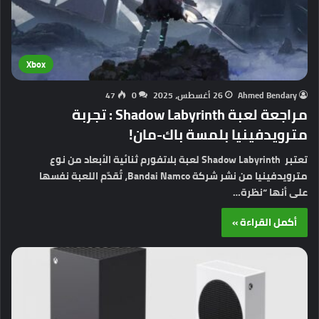
Xbox
Ahmed Bendary
26 أغسطس، 2025
0
47
مراجعة لعبة Shadow Labyrinth : تجربة
مترويدفينيا بلمسة باك-مان!
تعتبر Shadow Labyrinth لعبة بلاتفورم ثنائية الأبعاد من نوع
مترويدفينيا من نشر شركة Bandai Namco، تُقدّم اللعبة نفسها
على أنها “نظرة…
أكمل القراءة »