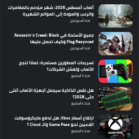
ألعاب أغسطس 2026: شهر مزدحم بالمغامرات
والرعب والعودة إلى العوالم الشهيرة
منذ أسبوعين
جميع الأسلحة في Assassin’s Creed: Black
Flag Resynced وكيف تحصل عليها
منذ أسبوعين
تسريحات المطورين مستمرة: لماذا تنجح
الألعاب وتفشل الشركات؟
منذ 3 أسابيع
هل نقص الذاكرة سيجعل أجهزة الألعاب أغلى
حتى 2028؟
منذ 4 أسابيع
ارتفاع أسعار Xbox: هل تدفع مايكروسوفت
اللاعبين نحو Game Pass والـ Cloud ؟
منذ 4 أسابيع