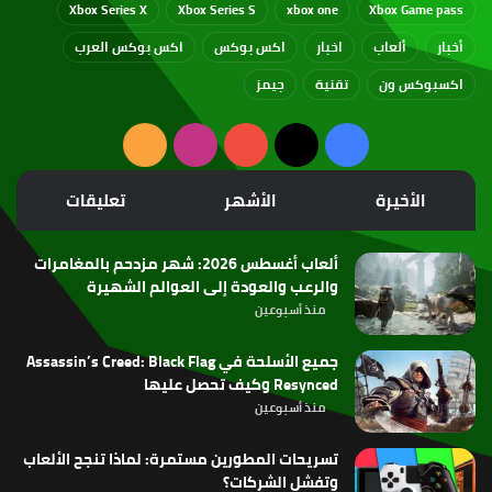
Xbox Series X
Xbox Series S
xbox one
Xbox Game pass
أخبار
ألعاب
اخبار
اكس بوكس
اكس بوكس العرب
اكسبوكس ون
تقنية
جيمز
‫X
فيسبوك
‫YouTube
انستقرام
ملخص
الموقع
الأخيرة
الأشهر
تعليقات
RSS
ألعاب أغسطس 2026: شهر مزدحم بالمغامرات
والرعب والعودة إلى العوالم الشهيرة
منذ أسبوعين
جميع الأسلحة في Assassin’s Creed: Black Flag
Resynced وكيف تحصل عليها
منذ أسبوعين
تسريحات المطورين مستمرة: لماذا تنجح الألعاب
وتفشل الشركات؟