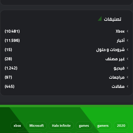
تصنيفات
(10٬481)
Xbox
أخبار
(11٬596)
شروحات و حلول
(15)
غير مصنف
(28)
فيديو
(1٬242)
مراجعات
(97)
مقالات
(445)
xbox
Microsoft
Halo Infinite
games
gamers
2020