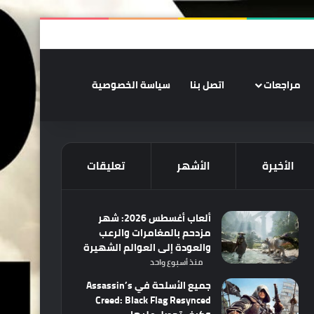
‫X
فيسبوك
‫YouTube
انستقرام
ملخص الموقع RSS
تسجيل الدخو
الوضع المظلم
مراجعات
اتصل بنا
سياسة الخصوصية
الأخيرة
الأشهر
تعليقات
ألعاب أغسطس 2026: شهر
مزدحم بالمغامرات والرعب
والعودة إلى العوالم الشهيرة
منذ أسبوع واحد
جميع الأسلحة في Assassin’s
Creed: Black Flag Resynced