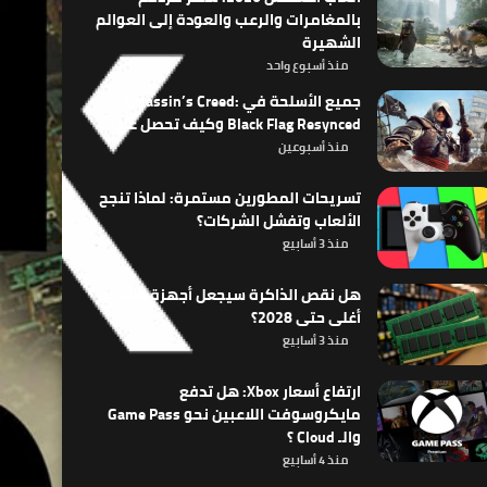
بالمغامرات والرعب والعودة إلى العوالم
الشهيرة
منذ أسبوع واحد
جميع الأسلحة في Assassin’s Creed:
Black Flag Resynced وكيف تحصل عليها
منذ أسبوعين
تسريحات المطورين مستمرة: لماذا تنجح
الألعاب وتفشل الشركات؟
منذ 3 أسابيع
هل نقص الذاكرة سيجعل أجهزة الألعاب
أغلى حتى 2028؟
منذ 3 أسابيع
ارتفاع أسعار Xbox: هل تدفع
مايكروسوفت اللاعبين نحو Game Pass
والـ Cloud ؟
منذ 4 أسابيع