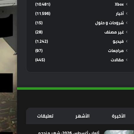
(10٬481)
Xbox
أخبار
(11٬596)
شروحات و حلول
(15)
غير مصنف
(28)
فيديو
(1٬242)
مراجعات
(97)
مقالات
(445)
الأخيرة
الأشهر
تعليقات
ألعاب أغسطس 2026: شهر مزدحم