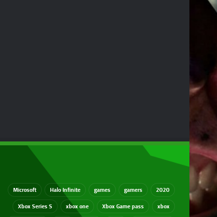
Microsoft
Halo Infinite
games
gamers
2020
Xbox Series S
xbox one
Xbox Game pass
xbox