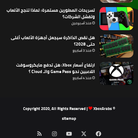
تسريحات المطورين مستمرة: لماذا تنجح الألعاب
وتفشل الشركات؟
منذ أسبوعين
هل نقص الذاكرة سيجعل أجهزة الألعاب أغلى
حتى 2028؟
منذ 3 أسابيع
ارتفاع أسعار Xbox: هل تدفع مايكروسوفت
اللاعبين نحو Game Pass والـ Cloud ؟
منذ 4 أسابيع
XboxArabs
© Copyright 2020, All Rights Reserved |
sitemap
‫X
فيسبوك
‫YouTube
انستقرام
ملخص