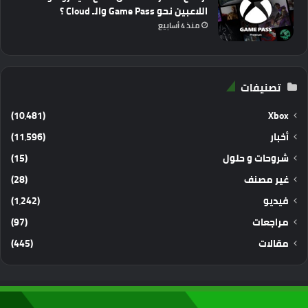
اللاعبين نحو Game Pass والـ Cloud ؟
منذ 4 أسابيع
تصنيفات
(10٬481)
Xbox
أخبار
(11٬596)
شروحات و حلول
(15)
غير مصنف
(28)
فيديو
(1٬242)
مراجعات
(97)
مقالات
(445)