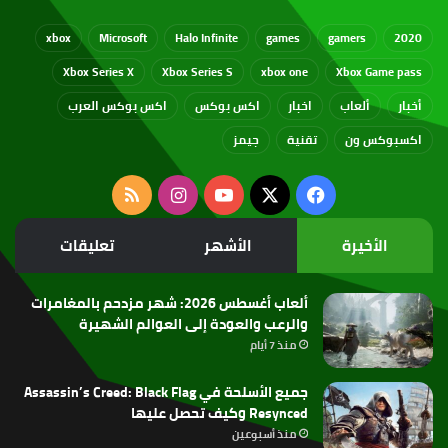
xbox
Microsoft
Halo Infinite
games
gamers
2020
Xbox Series X
Xbox Series S
xbox one
Xbox Game pass
أخبار
ألعاب
اخبار
اكس بوكس
اكس بوكس العرب
اكسبوكس ون
تقنية
جيمز
‫X
فيسبوك
‫YouTube
انستقرام
ملخص
الموقع
الأخيرة
الأشهر
تعليقات
RSS
ألعاب أغسطس 2026: شهر مزدحم بالمغامرات
والرعب والعودة إلى العوالم الشهيرة
منذ 7 أيام
جميع الأسلحة في Assassin’s Creed: Black Flag
Resynced وكيف تحصل عليها
منذ أسبوعين