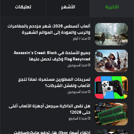
الأخيرة
الأشهر
تعليقات
ألعاب أغسطس 2026: شهر مزدحم بالمغامرات
والرعب والعودة إلى العوالم الشهيرة
منذ 7 أيام
جميع الأسلحة في Assassin’s Creed: Black
Flag Resynced وكيف تحصل عليها
منذ أسبوعين
تسريحات المطورين مستمرة: لماذا تنجح
الألعاب وتفشل الشركات؟
منذ أسبوعين
هل نقص الذاكرة سيجعل أجهزة الألعاب أغلى
حتى 2028؟
منذ 3 أسابيع
ارتفاع أسعار Xbox: هل تدفع مايكروسوفت