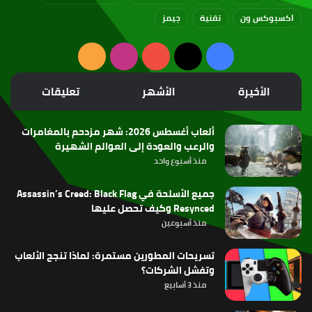
اكسبوكس ون
تقنية
جيمز
‫X
فيسبوك
‫YouTube
انستقرام
ملخص
الموقع
الأخيرة
الأشهر
تعليقات
RSS
ألعاب أغسطس 2026: شهر مزدحم بالمغامرات
والرعب والعودة إلى العوالم الشهيرة
منذ أسبوع واحد
جميع الأسلحة في Assassin’s Creed: Black Flag
Resynced وكيف تحصل عليها
منذ أسبوعين
تسريحات المطورين مستمرة: لماذا تنجح الألعاب
وتفشل الشركات؟
منذ 3 أسابيع