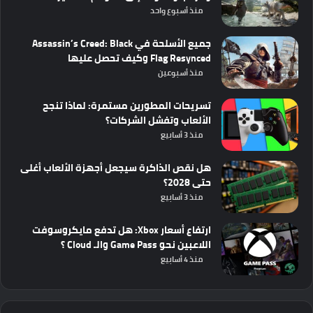
منذ أسبوع واحد
جميع الأسلحة في Assassin’s Creed: Black
Flag Resynced وكيف تحصل عليها
منذ أسبوعين
تسريحات المطورين مستمرة: لماذا تنجح
الألعاب وتفشل الشركات؟
منذ 3 أسابيع
هل نقص الذاكرة سيجعل أجهزة الألعاب أغلى
حتى 2028؟
منذ 3 أسابيع
ارتفاع أسعار Xbox: هل تدفع مايكروسوفت
اللاعبين نحو Game Pass والـ Cloud ؟
منذ 4 أسابيع