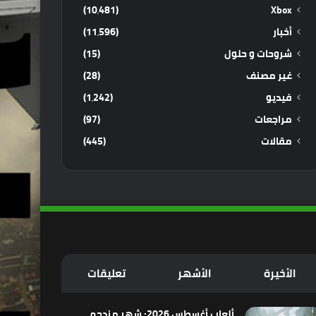
(10٬481)
Xbox
أخبار
(11٬596)
شروحات و حلول
(15)
غير مصنف
(28)
فيديو
(1٬242)
مراجعات
(97)
مقالات
(445)
الأخيرة
الأشهر
تعليقات
ألعاب أغسطس 2026: شهر مزدحم