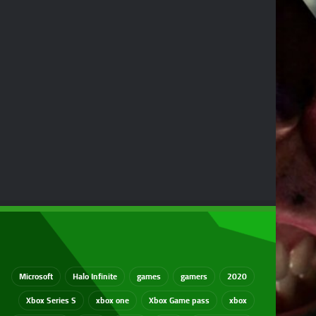
Microsoft
Halo Infinite
games
gamers
2020
Xbox Series S
xbox one
Xbox Game pass
xbox