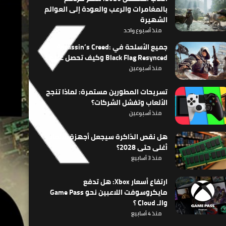
بالمغامرات والرعب والعودة إلى العوالم
الشهيرة
منذ أسبوع واحد
جميع الأسلحة في Assassin’s Creed:
Black Flag Resynced وكيف تحصل عليها
منذ أسبوعين
تسريحات المطورين مستمرة: لماذا تنجح
الألعاب وتفشل الشركات؟
منذ أسبوعين
هل نقص الذاكرة سيجعل أجهزة الألعاب
أغلى حتى 2028؟
منذ 3 أسابيع
ارتفاع أسعار Xbox: هل تدفع
مايكروسوفت اللاعبين نحو Game Pass
والـ Cloud ؟
منذ 4 أسابيع