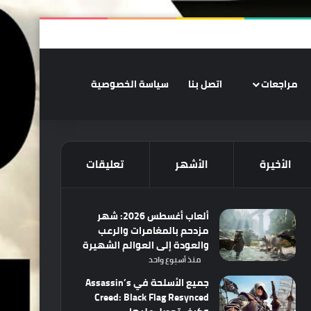
‫X
فيسبوك
‫YouTube
انستقرام
ملخص الموقع RSS
تسجيل الدخو
الوضع المظلم
مراجعات
اتصل بنا
سياسة الخصوصية
الأخيرة
الأشهر
تعليقات
ألعاب أغسطس 2026: شهر
مزدحم بالمغامرات والرعب
والعودة إلى العوالم الشهيرة
منذ أسبوع واحد
جميع الأسلحة في Assassin’s
Creed: Black Flag Resynced