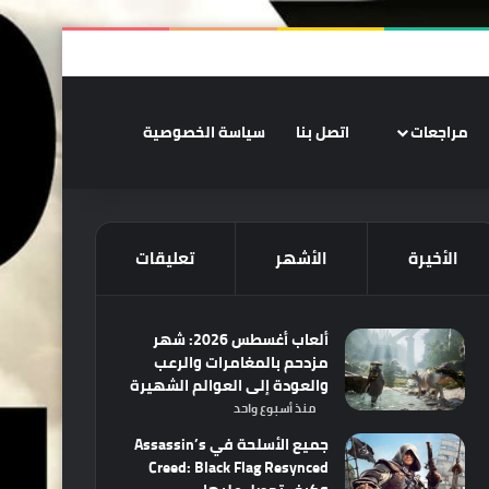
‫X
فيسبوك
‫YouTube
انستقرام
ملخص الموقع RSS
تسجيل الدخو
الوضع المظلم
مراجعات
اتصل بنا
سياسة الخصوصية
الأخيرة
الأشهر
تعليقات
ألعاب أغسطس 2026: شهر
مزدحم بالمغامرات والرعب
والعودة إلى العوالم الشهيرة
منذ أسبوع واحد
جميع الأسلحة في Assassin’s
Creed: Black Flag Resynced