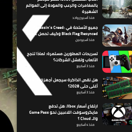
بالمغامرات والرعب والعودة إلى العوالم
الشهيرة
منذ أسبوع واحد
جميع الأسلحة في Assassin’s Creed:
Black Flag Resynced وكيف تحصل عليها
منذ أسبوعين
تسريحات المطورين مستمرة: لماذا تنجح
الألعاب وتفشل الشركات؟
منذ 3 أسابيع
هل نقص الذاكرة سيجعل أجهزة الألعاب
أغلى حتى 2028؟
منذ 3 أسابيع
ارتفاع أسعار Xbox: هل تدفع
مايكروسوفت اللاعبين نحو Game Pass
والـ Cloud ؟
منذ 4 أسابيع