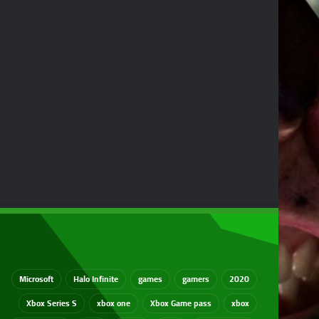
Microsoft
Halo Infinite
games
gamers
2020
Xbox Series S
xbox one
Xbox Game pass
xbox