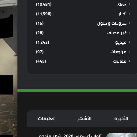
(10٬481)
Xbox
أخبار
(11٬596)
شروحات و حلول
(15)
غير مصنف
(28)
فيديو
(1٬242)
مراجعات
(97)
مقالات
(445)
الأخيرة
الأشهر
تعليقات
ألعاب أغسطس 2026: شهر مزدحم