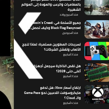
بالمغامرات والرعب والعودة إلى العوالم
الشهيرة
منذ أسبوع واحد
جميع الأسلحة في Assassin’s Creed:
Black Flag Resynced وكيف تحصل عليها
منذ أسبوعين
تسريحات المطورين مستمرة: لماذا تنجح
الألعاب وتفشل الشركات؟
منذ 3 أسابيع
هل نقص الذاكرة سيجعل أجهزة الألعاب
أغلى حتى 2028؟
منذ 3 أسابيع
ارتفاع أسعار Xbox: هل تدفع
مايكروسوفت اللاعبين نحو Game Pass
والـ Cloud ؟
منذ 4 أسابيع