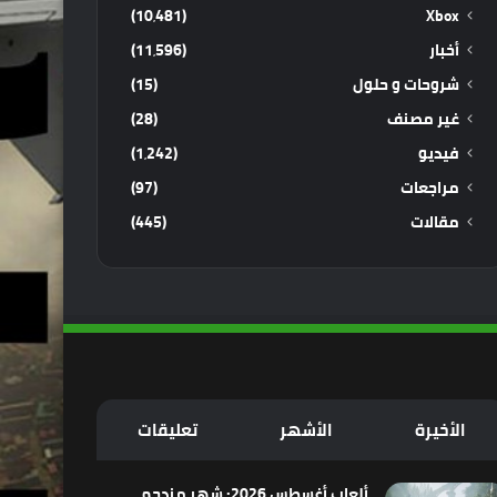
(10٬481)
Xbox
أخبار
(11٬596)
شروحات و حلول
(15)
غير مصنف
(28)
فيديو
(1٬242)
مراجعات
(97)
مقالات
(445)
الأخيرة
الأشهر
تعليقات
ألعاب أغسطس 2026: شهر مزدحم