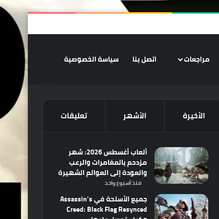
‫X
فيسبوك
‫YouTube
انستقرام
ملخص الموقع RSS
تسجيل الدخو
الوضع المظلم
مراجعات
اتصل بنا
سياسة الخصوصية
الأخيرة
الأشهر
تعليقات
ألعاب أغسطس 2026: شهر
مزدحم بالمغامرات والرعب
والعودة إلى العوالم الشهيرة
منذ أسبوع واحد
جميع الأسلحة في Assassin’s
Creed: Black Flag Resynced