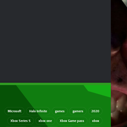
Microsoft
Halo Infinite
games
gamers
2020
Xbox Series S
xbox one
Xbox Game pass
xbox