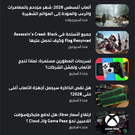
ألعاب أغسطس 2026: شهر مزدحم بالمغامرات
والرعب والعودة إلى العوالم الشهيرة
منذ أسبوع واحد
جميع الأسلحة في Assassin’s Creed: Black
Flag Resynced وكيف تحصل عليها
منذ أسبوعين
تسريحات المطورين مستمرة: لماذا تنجح
الألعاب وتفشل الشركات؟
منذ 3 أسابيع
هل نقص الذاكرة سيجعل أجهزة الألعاب أغلى
حتى 2028؟
منذ 3 أسابيع
ارتفاع أسعار Xbox: هل تدفع مايكروسوفت
اللاعبين نحو Game Pass والـ Cloud ؟
منذ 4 أسابيع