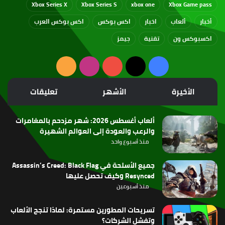
Xbox Series X
Xbox Series S
xbox one
Xbox Game pass
أخبار
ألعاب
اخبار
اكس بوكس
اكس بوكس العرب
اكسبوكس ون
تقنية
جيمز
‫X
فيسبوك
‫YouTube
انستقرام
ملخص
الموقع
الأخيرة
الأشهر
تعليقات
RSS
ألعاب أغسطس 2026: شهر مزدحم بالمغامرات
والرعب والعودة إلى العوالم الشهيرة
منذ أسبوع واحد
جميع الأسلحة في Assassin’s Creed: Black Flag
Resynced وكيف تحصل عليها
منذ أسبوعين
تسريحات المطورين مستمرة: لماذا تنجح الألعاب
وتفشل الشركات؟