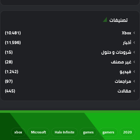
تصنيفات
(10٬481)
Xbox
أخبار
(11٬596)
شروحات و حلول
(15)
غير مصنف
(28)
فيديو
(1٬242)
مراجعات
(97)
مقالات
(445)
xbox
Microsoft
Halo Infinite
games
gamers
2020