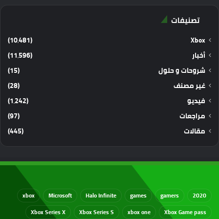
تصنيفات
(10٬481)
Xbox
أخبار
(11٬596)
شروحات و حلول
(15)
غير مصنف
(28)
فيديو
(1٬242)
مراجعات
(97)
مقالات
(445)
xbox
Microsoft
Halo Infinite
games
gamers
2020
Xbox Series X
Xbox Series S
xbox one
Xbox Game pass