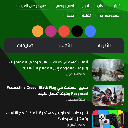
أخبار
ألعاب
اخبار
اكس بوكس
اكس بوكس العرب
اكسبوكس ون
تقنية
جيمز
‫X
فيسبوك
‫YouTube
انستقرام
ملخص
الموقع
الأخيرة
الأشهر
تعليقات
RSS
ألعاب أغسطس 2026: شهر مزدحم بالمغامرات
والرعب والعودة إلى العوالم الشهيرة
منذ أسبوعين
جميع الأسلحة في Assassin’s Creed: Black Flag
Resynced وكيف تحصل عليها
منذ أسبوعين
تسريحات المطورين مستمرة: لماذا تنجح الألعاب
وتفشل الشركات؟
منذ 3 أسابيع