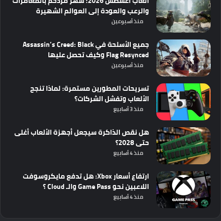
ألعاب أغسطس 2026: شهر مزدحم بالمغامرات
والرعب والعودة إلى العوالم الشهيرة
منذ أسبوعين
جميع الأسلحة في Assassin’s Creed: Black
Flag Resynced وكيف تحصل عليها
منذ أسبوعين
تسريحات المطورين مستمرة: لماذا تنجح
الألعاب وتفشل الشركات؟
منذ 3 أسابيع
هل نقص الذاكرة سيجعل أجهزة الألعاب أغلى
حتى 2028؟
منذ 4 أسابيع
ارتفاع أسعار Xbox: هل تدفع مايكروسوفت
اللاعبين نحو Game Pass والـ Cloud ؟
منذ 4 أسابيع