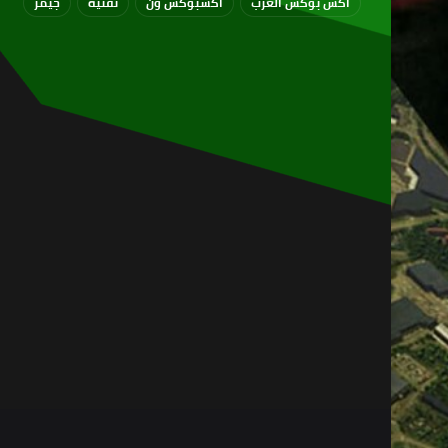
اكس بوكس العرب
اكسبوكس ون
تقنية
جيمز