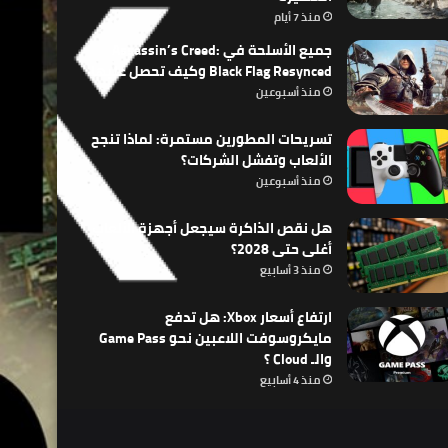
منذ 7 أيام
جميع الأسلحة في Assassin’s Creed:
Black Flag Resynced وكيف تحصل عليها
منذ أسبوعين
تسريحات المطورين مستمرة: لماذا تنجح
الألعاب وتفشل الشركات؟
منذ أسبوعين
هل نقص الذاكرة سيجعل أجهزة الألعاب
أغلى حتى 2028؟
منذ 3 أسابيع
ارتفاع أسعار Xbox: هل تدفع
مايكروسوفت اللاعبين نحو Game Pass
والـ Cloud ؟
منذ 4 أسابيع