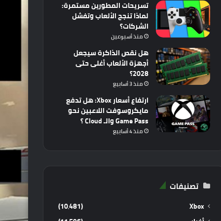
تسريحات المطورين مستمرة:
لماذا تنجح الألعاب وتفشل
الشركات؟
منذ أسبوعين
هل نقص الذاكرة سيجعل
أجهزة الألعاب أغلى حتى
2028؟
منذ 3 أسابيع
ارتفاع أسعار Xbox: هل تدفع
مايكروسوفت اللاعبين نحو
Game Pass والـ Cloud ؟
منذ 4 أسابيع
تصنيفات
(10٬481)
Xbox