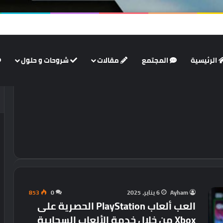
فنية أعيد إحياؤها!
الرئيسية
المجتمع
مقالات
شروحات و حلول
Ayham
6 يناير، 2025
0
853
العب ألعاب PlayStation الحصرية على
Xbox من خلال خدمة الألعاب السحابية