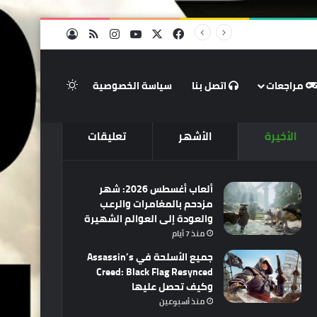
‫X
فيسبوك
‫YouTube
انستقرام
ملخص الموقع RSS
تسجيل الدخو
الوضع المظلم
مراجعات
اتصل بنا
سياسة الخصوصية
الأخيرة
الأشهر
تعليقات
ألعاب أغسطس 2026: شهر
مزدحم بالمغامرات والرعب
والعودة إلى العوالم الشهيرة
منذ 7 أيام
جميع الأسلحة في Assassin’s
Creed: Black Flag Resynced
وكيف تحصل عليها
منذ أسبوعين