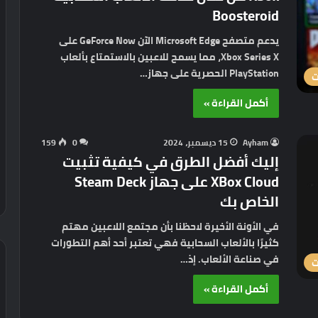
Boosteroid
يدعم متصفح Microsoft Edge الآن GeForce Now على
Xbox Series X، مما يسمح للاعبين بالاستمتاع بألعاب
PlayStation الحصرية على جهاز…
ت
أكمل القراءة »
Ayham
15 ديسمبر، 2024
0
159
إليك أفضل الطرق في كيفية تثبيت
XBox Cloud على جهاز Steam Deck
الخاص بك
في الأونة الأخيرة لاحظنا بأن مجتمع اللاعبين مهتم
كثيرًا بالألعاب السحابية فهي تعتبر أحد أهم التطورات
في صناعة الألعاب. إذ…
ت
أكمل القراءة »