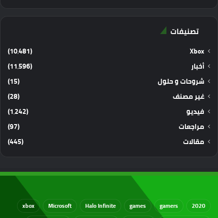
تصنيفات
(10٬481)
Xbox
أخبار
(11٬596)
شروحات و حلول
(15)
غير مصنف
(28)
فيديو
(1٬242)
مراجعات
(97)
مقالات
(445)
xbox
Microsoft
Halo Infinite
games
gamers
2020