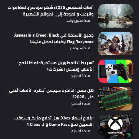
ألعاب أغسطس 2026: شهر مزدحم بالمغامرات
والرعب والعودة إلى العوالم الشهيرة
منذ أسبوع واحد
جميع الأسلحة في Assassin’s Creed: Black
Flag Resynced وكيف تحصل عليها
منذ أسبوعين
تسريحات المطورين مستمرة: لماذا تنجح
الألعاب وتفشل الشركات؟
منذ 3 أسابيع
هل نقص الذاكرة سيجعل أجهزة الألعاب أغلى
حتى 2028؟
منذ 3 أسابيع
ارتفاع أسعار Xbox: هل تدفع مايكروسوفت
اللاعبين نحو Game Pass والـ Cloud ؟
منذ 4 أسابيع