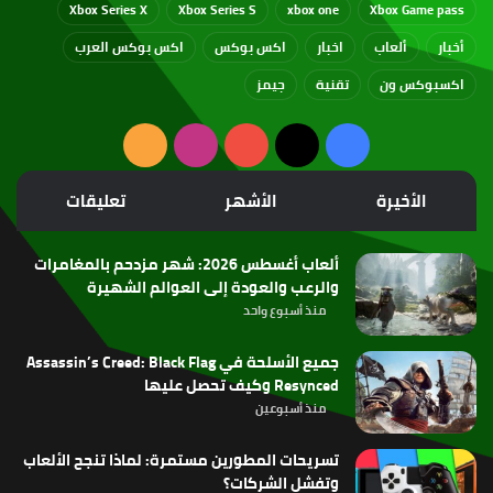
Xbox Series X
Xbox Series S
xbox one
Xbox Game pass
أخبار
ألعاب
اخبار
اكس بوكس
اكس بوكس العرب
اكسبوكس ون
تقنية
جيمز
‫X
فيسبوك
‫YouTube
انستقرام
ملخص
الموقع
الأخيرة
الأشهر
تعليقات
RSS
ألعاب أغسطس 2026: شهر مزدحم بالمغامرات
والرعب والعودة إلى العوالم الشهيرة
منذ أسبوع واحد
جميع الأسلحة في Assassin’s Creed: Black Flag
Resynced وكيف تحصل عليها
منذ أسبوعين
تسريحات المطورين مستمرة: لماذا تنجح الألعاب
وتفشل الشركات؟