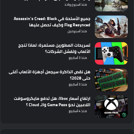
منذ أسبوع واحد
جميع الأسلحة في Assassin’s Creed: Black
Flag Resynced وكيف تحصل عليها
منذ أسبوعين
تسريحات المطورين مستمرة: لماذا تنجح
الألعاب وتفشل الشركات؟
منذ 3 أسابيع
هل نقص الذاكرة سيجعل أجهزة الألعاب أغلى
حتى 2028؟
منذ 3 أسابيع
ارتفاع أسعار Xbox: هل تدفع مايكروسوفت
اللاعبين نحو Game Pass والـ Cloud ؟
منذ 4 أسابيع