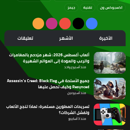
اكسبوكس ون
تقنية
جيمز
‫X
فيسبوك
‫YouTube
انستقرام
ملخص
الموقع
الأخيرة
الأشهر
تعليقات
RSS
ألعاب أغسطس 2026: شهر مزدحم بالمغامرات
والرعب والعودة إلى العوالم الشهيرة
منذ أسبوع واحد
جميع الأسلحة في Assassin’s Creed: Black Flag
Resynced وكيف تحصل عليها
منذ أسبوعين
تسريحات المطورين مستمرة: لماذا تنجح الألعاب
وتفشل الشركات؟
منذ 3 أسابيع