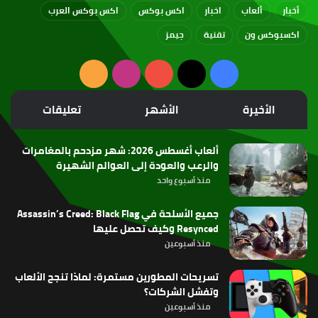
أخبار
ألعاب
اخبار
اكس بوكس
اكس بوكس العرب
اكسبوكس ون
تقنية
جيمز
‫X
فيسبوك
‫YouTube
انستقرام
ملخص
الموقع
الأخيرة
الأشهر
تعليقات
RSS
ألعاب أغسطس 2026: شهر مزدحم بالمغامرات
والرعب والعودة إلى العوالم الشهيرة
منذ أسبوع واحد
جميع الأسلحة في Assassin’s Creed: Black Flag
Resynced وكيف تحصل عليها
منذ أسبوعين
تسريحات المطورين مستمرة: لماذا تنجح الألعاب
وتفشل الشركات؟
منذ أسبوعين