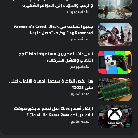
والرعب والعودة إلى العوالم الشهيرة
منذ أسبوع واحد
جميع الأسلحة في Assassin’s Creed: Black
Flag Resynced وكيف تحصل عليها
منذ أسبوعين
تسريحات المطورين مستمرة: لماذا تنجح
الألعاب وتفشل الشركات؟
منذ أسبوعين
هل نقص الذاكرة سيجعل أجهزة الألعاب أغلى
حتى 2028؟
منذ 3 أسابيع
ارتفاع أسعار Xbox: هل تدفع مايكروسوفت
اللاعبين نحو Game Pass والـ Cloud ؟
منذ 4 أسابيع