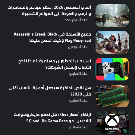
ألعاب أغسطس 2026: شهر مزدحم بالمغامرات
والرعب والعودة إلى العوالم الشهيرة
منذ أسبوع واحد
جميع الأسلحة في Assassin’s Creed: Black
Flag Resynced وكيف تحصل عليها
منذ أسبوعين
تسريحات المطورين مستمرة: لماذا تنجح
الألعاب وتفشل الشركات؟
منذ 3 أسابيع
هل نقص الذاكرة سيجعل أجهزة الألعاب أغلى
حتى 2028؟
منذ 3 أسابيع
ارتفاع أسعار Xbox: هل تدفع مايكروسوفت
اللاعبين نحو Game Pass والـ Cloud ؟
منذ 4 أسابيع