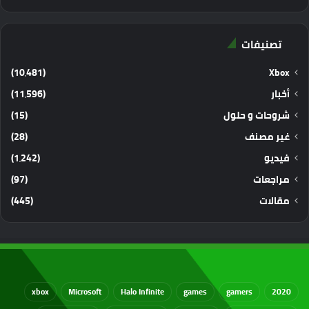
تصنيفات
(10٬481)
Xbox
أخبار
(11٬596)
شروحات و حلول
(15)
غير مصنف
(28)
فيديو
(1٬242)
مراجعات
(97)
مقالات
(445)
xbox
Microsoft
Halo Infinite
games
gamers
2020