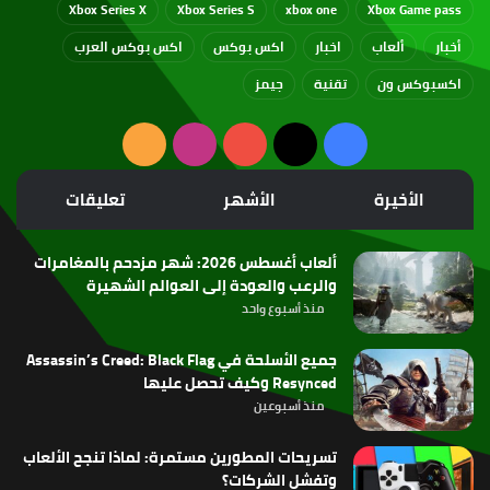
Xbox Series X
Xbox Series S
xbox one
Xbox Game pass
أخبار
ألعاب
اخبار
اكس بوكس
اكس بوكس العرب
اكسبوكس ون
تقنية
جيمز
‫X
فيسبوك
‫YouTube
انستقرام
ملخص
الموقع
الأخيرة
الأشهر
تعليقات
RSS
ألعاب أغسطس 2026: شهر مزدحم بالمغامرات
والرعب والعودة إلى العوالم الشهيرة
منذ أسبوع واحد
جميع الأسلحة في Assassin’s Creed: Black Flag
Resynced وكيف تحصل عليها
منذ أسبوعين
تسريحات المطورين مستمرة: لماذا تنجح الألعاب
وتفشل الشركات؟