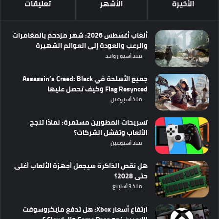
الأخيرة
الأشهر
تعليقات
ألعاب أغسطس 2026: شهر مزدحم بالمغامرات
والرعب والعودة إلى العوالم الشهيرة
منذ أسبوع واحد
جميع الأسلحة في Assassin’s Creed: Black
Flag Resynced وكيف تحصل عليها
منذ أسبوعين
تسريحات المطورين مستمرة: لماذا تنجح
الألعاب وتفشل الشركات؟
منذ أسبوعين
هل نقص الذاكرة سيجعل أجهزة الألعاب أغلى
حتى 2028؟
منذ 3 أسابيع
ارتفاع أسعار Xbox: هل تدفع مايكروسوفت