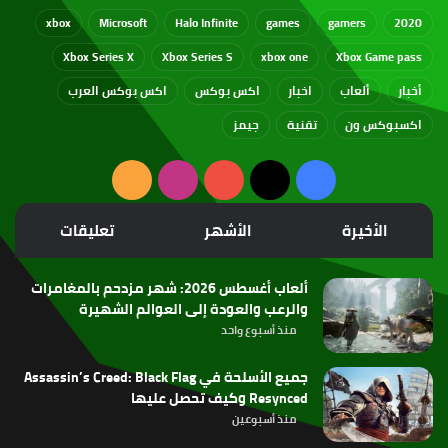
xbox
Microsoft
Halo Infinite
games
gamers
2020
Xbox Series X
Xbox Series S
xbox one
Xbox Game pass
أخبار
ألعاب
اخبار
اكس بوكس
اكس بوكس العرب
اكسبوكس ون
تقنية
جيمز
‫X
فيسبوك
‫YouTube
انستقرام
ملخص
الموقع
الأخيرة
الأشهر
تعليقات
RSS
ألعاب أغسطس 2026: شهر مزدحم بالمغامرات
والرعب والعودة إلى العوالم الشهيرة
منذ أسبوع واحد
جميع الأسلحة في Assassin’s Creed: Black Flag
Resynced وكيف تحصل عليها
منذ أسبوعين