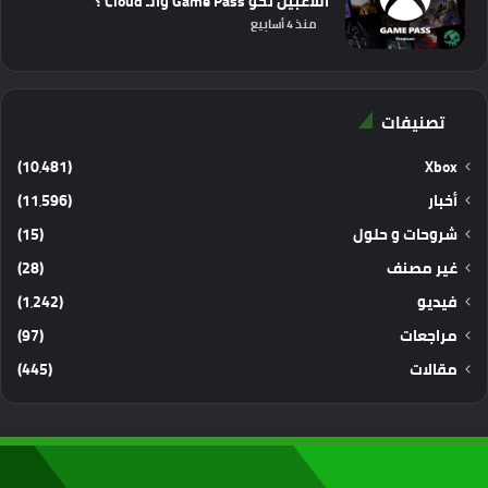
اللاعبين نحو Game Pass والـ Cloud ؟
منذ 4 أسابيع
تصنيفات
(10٬481)
Xbox
أخبار
(11٬596)
شروحات و حلول
(15)
غير مصنف
(28)
فيديو
(1٬242)
مراجعات
(97)
مقالات
(445)