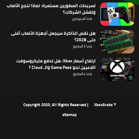
تسريحات المطورين مستمرة: لماذا تنجح الألعاب
وتفشل الشركات؟
منذ أسبوعين
هل نقص الذاكرة سيجعل أجهزة الألعاب أغلى
حتى 2028؟
منذ 3 أسابيع
ارتفاع أسعار Xbox: هل تدفع مايكروسوفت
اللاعبين نحو Game Pass والـ Cloud ؟
منذ 4 أسابيع
XboxArabs
© Copyright 2020, All Rights Reserved |
sitemap
‫X
فيسبوك
‫YouTube
انستقرام
ملخص