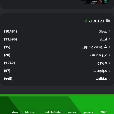
تصنيفات
(10٬481)
Xbox
أخبار
(11٬596)
شروحات و حلول
(15)
غير مصنف
(28)
فيديو
(1٬242)
مراجعات
(97)
مقالات
(445)
xbox
Microsoft
Halo Infinite
games
gamers
2020