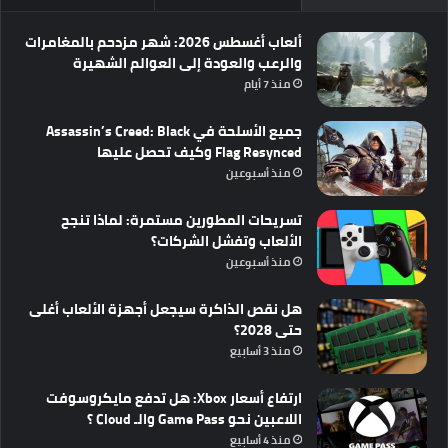
ألعاب أغسطس 2026: شهر مزدحم بالمغامرات
والرعب والعودة إلى العوالم الشهيرة
منذ 7 أيام
جميع الأسلحة في Assassin’s Creed: Black
Flag Resynced وكيف تحصل عليها
منذ أسبوعين
تسريحات المطورين مستمرة: لماذا تنجح
الألعاب وتفشل الشركات؟
منذ أسبوعين
هل نقص الذاكرة سيجعل أجهزة الألعاب أغلى
حتى 2028؟
منذ 3 أسابيع
ارتفاع أسعار Xbox: هل تدفع مايكروسوفت
اللاعبين نحو Game Pass والـ Cloud ؟
منذ 4 أسابيع