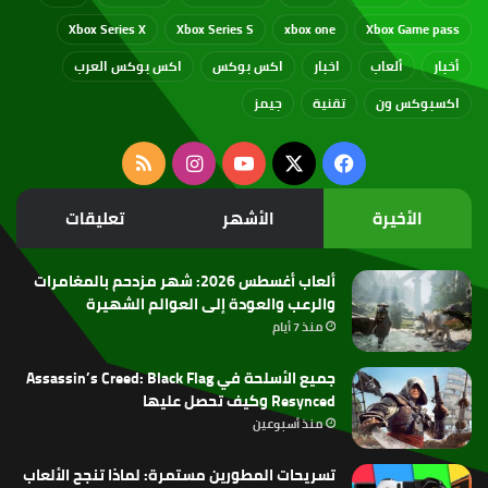
Xbox Series X
Xbox Series S
xbox one
Xbox Game pass
أخبار
ألعاب
اخبار
اكس بوكس
اكس بوكس العرب
اكسبوكس ون
تقنية
جيمز
‫X
فيسبوك
‫YouTube
انستقرام
ملخص
الموقع
الأخيرة
الأشهر
تعليقات
RSS
ألعاب أغسطس 2026: شهر مزدحم بالمغامرات
والرعب والعودة إلى العوالم الشهيرة
منذ 7 أيام
جميع الأسلحة في Assassin’s Creed: Black Flag
Resynced وكيف تحصل عليها
منذ أسبوعين
تسريحات المطورين مستمرة: لماذا تنجح الألعاب