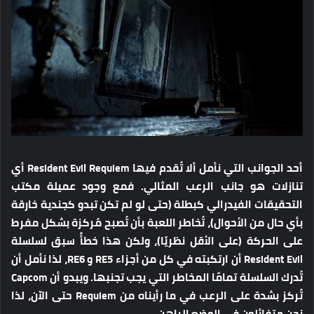
أحد الجوانب التي نأمل ألا تُقدم فيها Resident Evil Requiem أي
تنازلات هو جانب الرعب المثالي. فمع وجود عميلة مكتب
التحقيقات الفيدرالي كبطلة (حتى لو لم تكن تبدو كجندية خارقة
بأي حال من الأحوال)، تُخاطر اللعبة بأن تُصبح مُركزة بشكل مفرط
على الحركة (على الأقل نظريًا)، ولكن هذا خطأٌ سبق لسلسلة
Resident Evil أن ارتكبته في كل من أجزاء RE5 و RE6، لذا نأمل أن
تُدرك السلسلة تمامًا المخاطر التي يجب تجنبها. ويبدو أن Capcom
تُركز بشدة على الرعب في ما رأيناه من Requiem حتى الآن، لذا
نحن متفائلون في الوضع الراهن.