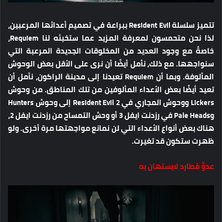
تتميز سلسلة Resident Evil ببراعة في تصميم أعدائها المرعبين،
لذا نحن متحمسون لمعرفة المزيد عما ستخبئه لنا Requiem،
خاصةً مع وجود العديد من المخلوقات الجديدة المرعبة التي
سنواجهها. مع ذلك، نأمل أيضًا أن نرى على الأقل بعض الوحوش
المألوفة. وبما أن Requiem تعيدنا إلى مدينة الراكون، نأمل أن
تعيد أيضًا بعض الأعداء المألوفين من تلك المناطق. من وحوش
Lickers ووحوش المجاري في Resident Evil 2 إلى وحوش Hunters
وPale Heads في رزدنت ايفل 3 أو وحش التمساح من رزدنت ايفل 2،
هناك بعض أنواع الأعداء التي لن نمانع مواجهتها مرة أخرى. ولو
ظهرت ستكون قد تغيرت.
عدوٌّ مُطارد لايستهان به