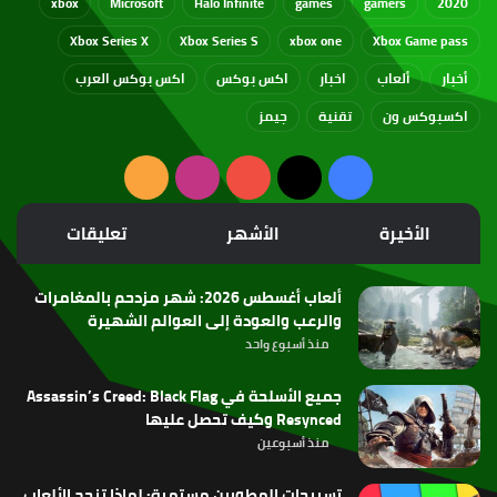
xbox
Microsoft
Halo Infinite
games
gamers
2020
Xbox Series X
Xbox Series S
xbox one
Xbox Game pass
أخبار
ألعاب
اخبار
اكس بوكس
اكس بوكس العرب
اكسبوكس ون
تقنية
جيمز
‫X
فيسبوك
‫YouTube
انستقرام
ملخص
الموقع
الأخيرة
الأشهر
تعليقات
RSS
ألعاب أغسطس 2026: شهر مزدحم بالمغامرات
والرعب والعودة إلى العوالم الشهيرة
منذ أسبوع واحد
جميع الأسلحة في Assassin’s Creed: Black Flag
Resynced وكيف تحصل عليها
منذ أسبوعين
تسريحات المطورين مستمرة: لماذا تنجح الألعاب