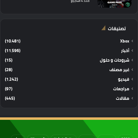
منذ 4 أسابيع
تصنيفات
(10٬481)
Xbox
أخبار
(11٬596)
شروحات و حلول
(15)
غير مصنف
(28)
فيديو
(1٬242)
مراجعات
(97)
مقالات
(445)