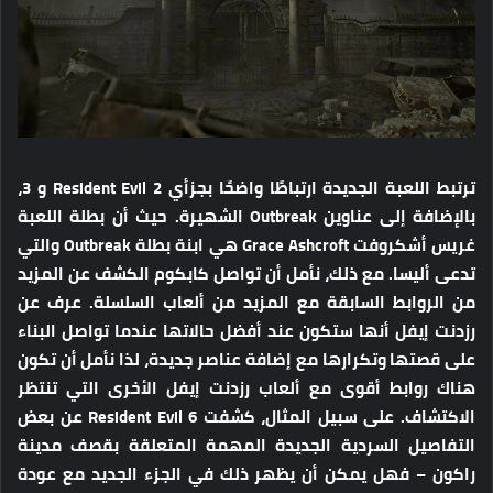
ترتبط اللعبة الجديدة ارتباطًا واضحًا بجزأي Resident Evil 2 و 3،
بالإضافة إلى عناوين Outbreak الشهيرة. حيث أن بطلة اللعبة
غريس أشكروفت Grace Ashcroft هي ابنة بطلة Outbreak والتي
تدعى أليسا. مع ذلك، نأمل أن تواصل كابكوم الكشف عن المزيد
من الروابط السابقة مع المزيد من ألعاب السلسلة. عرف عن
رزدنت إيفل أنها ستكون عند أفضل حالاتها عندما تواصل البناء
على قصتها وتكرارها مع إضافة عناصر جديدة، لذا نأمل أن تكون
هناك روابط أقوى مع ألعاب رزدنت إيفل الأخرى التي تنتظر
الاكتشاف. على سبيل المثال، كشفت Resident Evil 6 عن بعض
التفاصيل السردية الجديدة المهمة المتعلقة بقصف مدينة
راكون – فهل يمكن أن يظهر ذلك في الجزء الجديد مع عودة