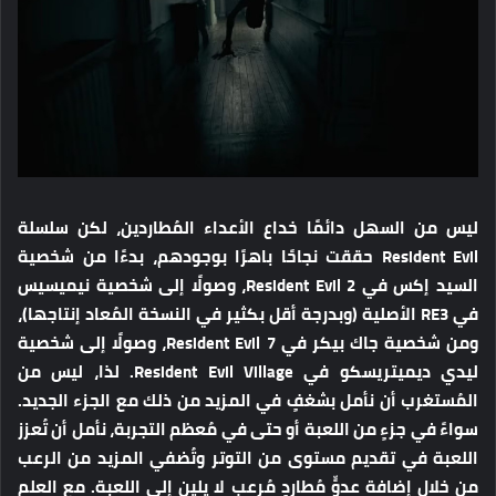
ليس من السهل دائمًا خداع الأعداء المُطاردين، لكن سلسلة
Resident Evil حققت نجاحًا باهرًا بوجودهم، بدءًا من شخصية
السيد إكس في Resident Evil 2، وصولًا إلى شخصية نيميسيس
في RE3 الأصلية (وبدرجة أقل بكثير في النسخة المُعاد إنتاجها)،
ومن شخصية جاك بيكر في Resident Evil 7، وصولًا إلى شخصية
ليدي ديميتريسكو في Resident Evil Village. لذا، ليس من
المُستغرب أن نأمل بشغفٍ في المزيد من ذلك مع الجزء الجديد.
سواءً في جزءٍ من اللعبة أو حتى في مُعظم التجربة، نأمل أن تُعزز
اللعبة في تقديم مستوى من التوتر وتُضفي المزيد من الرعب
من خلال إضافة عدوٍّ مُطاردٍ مُرعبٍ لا يلين إلى اللعبة. مع العلم