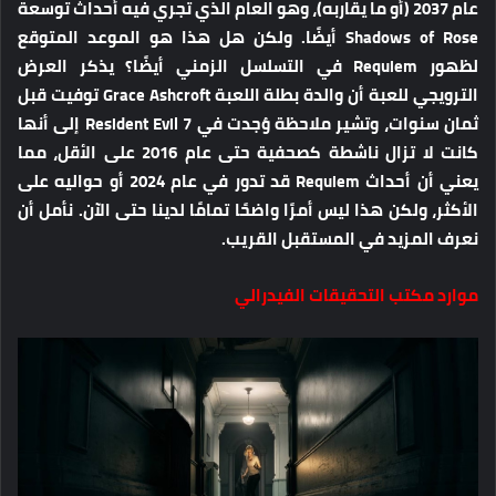
عام 2037 (أو ما يقاربه)، وهو العام الذي تجري فيه أحداث توسعة
Shadows of Rose أيضًا. ولكن هل هذا هو الموعد المتوقع
لظهور Requiem في التسلسل الزمني أيضًا؟ يذكر العرض
الترويجي للعبة أن والدة بطلة اللعبة Grace Ashcroft توفيت قبل
ثمان سنوات، وتشير ملاحظة وُجدت في Resident Evil 7 إلى أنها
كانت لا تزال ناشطة كصحفية حتى عام 2016 على الأقل، مما
يعني أن أحداث Requiem قد تدور في عام 2024 أو حواليه على
الأكثر، ولكن هذا ليس أمرًا واضحًا تمامًا لدينا حتى الآن. نأمل أن
نعرف المزيد في المستقبل القريب.
موارد مكتب التحقيقات الفيدرالي