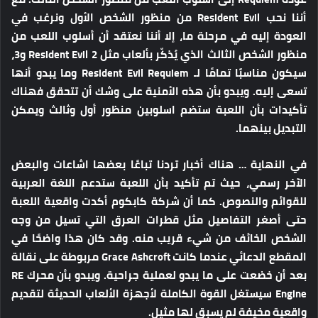
أننا نحب Resident Evil من منظور الشخص الأول ونرغب في
العودة إليه في مرحلة ما، إلا أننا نعتقد أن أسلوب اللعب من
منظور الشخص الثالث الذي يُذكّر بألعاب مثل Resident Evil 2 و3،
سيكون مناسبًا تمامًا لـ Resident Evil Requiem وما يبدو أنها
تسعى إليه. ويبدو بأن هذه الأمنية على وشك أن تتحقق فهناك
تأكيدات بأن اللعبة ستضم اسلوبين منظور أول وثالث ويمكن
التبديل بينهما.
في النهاية …
هناك أخبار تردنا تباعًا بعضها اشاعات والبعض
الآخر رسمي، حيث تم تأكيد بأن اللعبة ستدعم اللغة العربية
للقوائم والنصوص. كما أن شركة كابكوم أكدت واقعية اللعبة
حتى أصغر التفاصيل مثل قطرات العرق التي تسيل من وجه
الشخص الخائف من شيء قريب منه. وقد كان هذا واضحًا في
المقطع الدعائي عندما كانت Grace Ashcroft مربوطة على نقالة
بعد أن خضعت على ما يبدو لعملية جراحية. ويبدو بأن محرك RE
Engine سيستغل القوة الكاملة لأجهزة الألعاب الحديثة لتقديم
واقعية مخيفة لم يسبق لها مثيل.