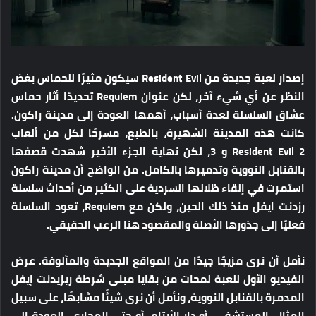
إصدار لعبة جديدة من Resident Evil سيكون مثيرًا للحماس بغض
النظر عن أي شيء آخر، لكن عنوان Requiem تحديدًا أثار حماس
عشاق السلسلة لعدة أسباب، أهمها العودة إلى مدينة راكون.
كانت هذه المدينة الشهيرة، بالطبع، مسرحًا لكل من ألعاب
Resident Evil 2 و 3، لكن نهاية الجزء الأخير شهدت قصفها
بالقنابل النووية وتدميرها بالكامل. من الواضح أن مدينة راكون
استمرت في إلقاء ظلالها السردية على الكثير من أحداث سلسلة
رزدنت ايفل منذ ذلك الحين، ولكن مع Requiem، تعود السلسلة
فعليًا إلى جذورها الأصلة والمقصود هنا الرعب الحقيقي.
نأمل أن نرى مزيجًا جيدًا من المواقع الجديدة والمألوفة. عرض
الفيديو الأول للعبة لمحات من بقايا مبنى شرطة ريزيدنت إيفل
المدمرة بالقنابل النووية، ونأمل أن نرى شيئًا مشابهًا، على سبيل
المثال، المستشفى، أو دار الأيتام، أو حتى المجاري. العودة إلى