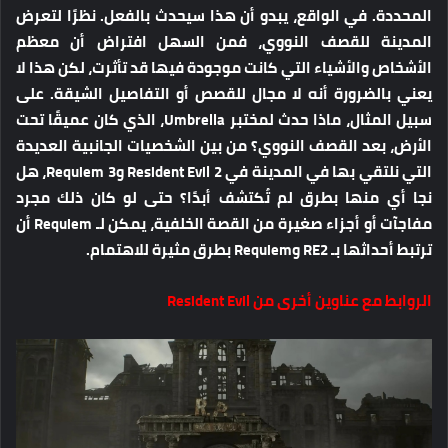
المحددة. في الواقع، يبدو أن هذا سيحدث بالفعل. نظرًا لتعرض
المدينة للقصف النووي، فمن السهل افتراض أن معظم
الأشخاص والأشياء التي كانت موجودة فيها قد تأثرت، لكن هذا لا
يعني بالضرورة أنه لا مجال للقصص أو التفاصيل الشيقة. على
سبيل المثال، ماذا حدث لمختبر Umbrella، الذي كان عميقًا تحت
الأرض، بعد القصف النووي؟ من بين الشخصيات الجانبية العديدة
التي نلتقي بها في المدينة في Resident Evil 2 وRequiem 3، هل
نجا أي منها بطرق لم تُكتشف أبدًا؟ حتى لو كان ذلك مجرد
مفاجآت أو أجزاء صغيرة من القصة الخلفية، يمكن لـ Requiem أن
ترتبط أحداثها بـ RE2 وRequiem بطرق مثيرة للاهتمام.
الروابط مع عناوين أخرى من Resident Evil