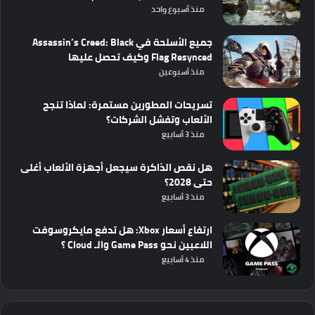
منذ أسبوع واحد
جميع الأسلحة في Assassin’s Creed: Black
Flag Resynced وكيف تحصل عليها
منذ أسبوعين
تسريحات المطورين مستمرة: لماذا تنجح
الألعاب وتفشل الشركات؟
منذ 3 أسابيع
هل نقص الذاكرة سيجعل أجهزة الألعاب أغلى
حتى 2028؟
منذ 3 أسابيع
ارتفاع أسعار Xbox: هل تدفع مايكروسوفت
اللاعبين نحو Game Pass والـ Cloud ؟
منذ 4 أسابيع