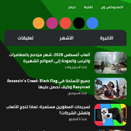
اكسبوكس ون
تقنية
جيمز
‫X
فيسبوك
‫YouTube
انستقرام
ملخص
الموقع
الأخيرة
الأشهر
تعليقات
RSS
ألعاب أغسطس 2026: شهر مزدحم بالمغامرات
والرعب والعودة إلى العوالم الشهيرة
منذ أسبوع واحد
جميع الأسلحة في Assassin’s Creed: Black Flag
Resynced وكيف تحصل عليها
منذ أسبوعين
تسريحات المطورين مستمرة: لماذا تنجح الألعاب
وتفشل الشركات؟
منذ 3 أسابيع